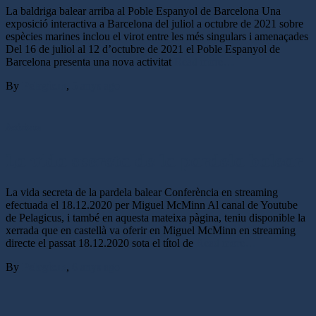
La baldriga balear arriba al Poble Espanyol de Barcelona Una
exposició interactiva a Barcelona del juliol a octubre de 2021 sobre
espècies marines inclou el virot entre les més singulars i amenaçades
Del 16 de juliol al 12 d’octubre de 2021 el Poble Espanyol de
Barcelona presenta una nova activitat
Read more…
By
Pelagicus
,
5 anys
ago
Activitats
La vida secreta de la pardela balear
La vida secreta de la pardela balear Conferència en streaming
efectuada el 18.12.2020 per Miguel McMinn Al canal de Youtube
de Pelagicus, i també en aquesta mateixa pàgina, teniu disponible la
xerrada que en castellà va oferir en Miguel McMinn en streaming
directe el passat 18.12.2020 sota el títol de
Read more…
By
Pelagicus
,
6 anys
ago